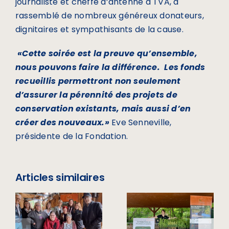
journaliste et cheffe d’antenne à TVA, a
rassemblé de nombreux généreux donateurs,
dignitaires et sympathisants de la cause.
«Cette soirée est la preuve qu’ensemble,
nous pouvons faire la différence. Les fonds
recueillis permettront non seulement
d’assurer la pérennité des projets de
conservation existants, mais aussi d’en
créer des nouveaux.»
Eve Senneville,
présidente de la Fondation.
300
Articles similaires
ARBRES
n
JOURNÉE
REMIS EN 2
e
DES
JOURS : UN
ESPÈCES
BEAU