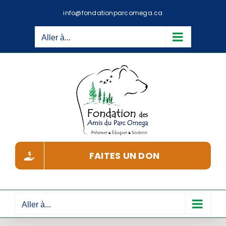
Passer
info@fondationparcomega.ca
au
contenu
Aller à...
FAITES UN DON
Aller à...