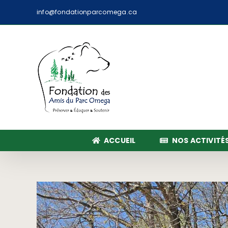
Passer
info@fondationparcomega.ca
au
contenu
ACCUEIL
NOS ACTIVITÉ
Voir
l'image
agrandie