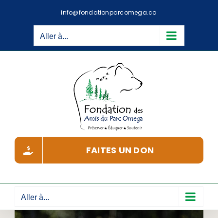
Passer
info@fondationparcomega.ca
au
contenu
Aller à...
FAITES UN DON
Aller à...