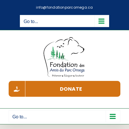
Skip
info@fondationparcomega.ca
to
content
Go to...
DONATE
Go to...